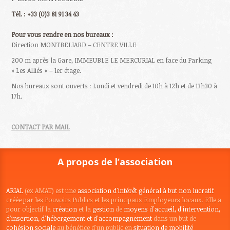
Tél. : +33 (0)3 81 91 34 43
Pour vous rendre en nos bureaux :
Direction MONTBELIARD – CENTRE VILLE
200 m après la Gare, IMMEUBLE LE MERCURIAL en face du Parking
« Les Alliés » – 1er étage.
Nos bureaux sont ouverts : Lundi et vendredi de 10h à 12h et de 13h30 à
17h.
CONTACT PAR MAIL
A propos de l’association
ARIAL
(ex AMAT) est une
association d'intérêt général à but non lucratif
créée par les Pouvoirs Publics et les principaux Employeurs locaux. Elle a
pour objectif la
création
et la
gestion
de
moyens d'accueil, d'intervention,
d'insertion, d'hébergement et d'accompagnement
dans un but de
cohésion sociale
au bénéfice d'un public en
situation de mobilité