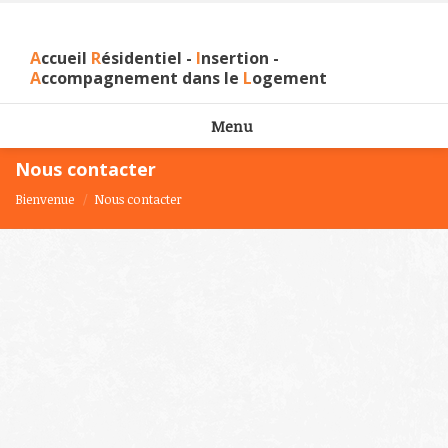
A
ccueil
R
ésidentiel -
I
nsertion -
A
ccompagnement dans le
L
ogement
Menu
Nous contacter
Bienvenue
Nous contacter
Vous êtes ici :