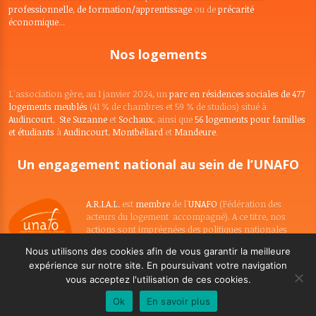
professionnelle
,
de formation/apprentissage
ou de
précarité
économique
...
Nos logements
L'association gère, au 1 janvier 2024, un
parc en résidences sociales de 477
logements meublés
(41 % de chambres et 59 % de studios) situé à
Audincourt
,
Ste Suzanne
et
Sochaux
, ainsi que
56 logements pour familles
et étudiants
à
Audincourt
,
Montbéliard
et
Mandeure
.
Un engagement national au sein de l’UNAFO
A.R.I.A.L.
est
membre
de l'
UNAFO
(Fédération des
acteurs du logement accompagné). A ce titre, nos
actions sont imprégnées des politiques nationales
conduites par l'
UNAFO
et son réseau de gestionnaires .
Nous utilisons des cookies afin de vous garantir la meilleure
expérience sur notre site. En poursuivant votre navigation
vous acceptez l'utilisation de ces cookies.
A.R.I.A.L. Copyright ©2017 - Tous droits réservés
Ok
En savoir plus
Mentions légales
- Réalisation :
OCI