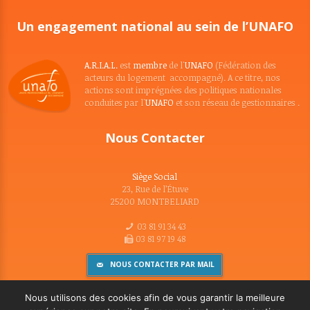
Un engagement national au sein de l’UNAFO
A.R.I.A.L.
est
membre
de l'
UNAFO
(Fédération des
acteurs du logement accompagné). A ce titre, nos
actions sont imprégnées des politiques nationales
conduites par l'
UNAFO
et son réseau de gestionnaires .
Nous Contacter
Siège Social
23, Rue de l’Étuve
25200 MONTBELIARD
03 81 91 34 43
03 81 97 19 48
NOUS CONTACTER PAR MAIL
Nous utilisons des cookies afin de vous garantir la meilleure