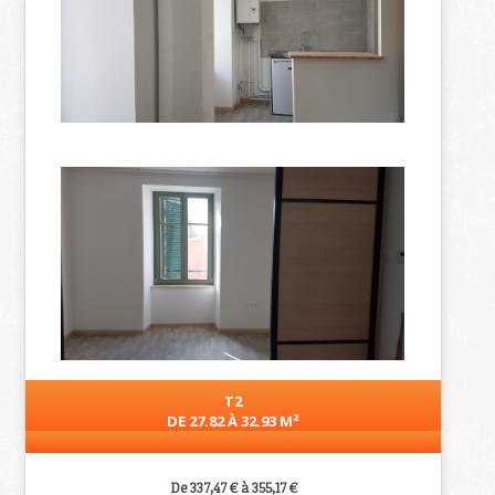
T2
DE 27.82 À 32.93 M²
De 337,47 € à 355,17 €