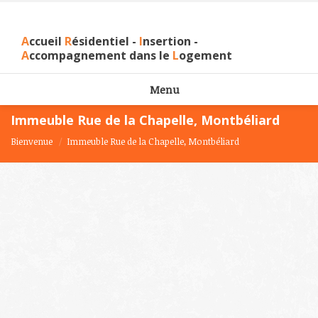
A
ccueil
R
ésidentiel -
I
nsertion -
A
ccompagnement dans le
L
ogement
Menu
Immeuble Rue de la Chapelle, Montbéliard
Bienvenue
Immeuble Rue de la Chapelle, Montbéliard
Vous êtes ici :