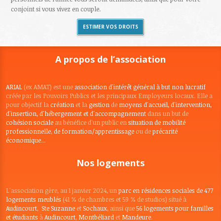
conjoint si vous vivez en couple.
ESTIMER VOS DROITS
A propos de l’association
ARIAL
(ex AMAT) est une
association d'intérêt général à but non lucratif
créée par les Pouvoirs Publics et les principaux Employeurs locaux. Elle a
pour objectif la
création
et la
gestion
de
moyens d'accueil, d'intervention,
d'insertion, d'hébergement et d'accompagnement
dans un but de
cohésion sociale
au bénéfice d'un public en
situation de mobilité
professionnelle
,
de formation/apprentissage
ou de
précarité
économique
...
Nos logements
L'association gère, au 1 janvier 2024, un
parc en résidences sociales de 477
logements meublés
(41 % de chambres et 59 % de studios) situé à
Audincourt
,
Ste Suzanne
et
Sochaux
, ainsi que
56 logements pour familles
et étudiants
à
Audincourt
,
Montbéliard
et
Mandeure
.