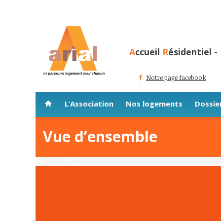
A
ccueil
R
ésidentiel -
Notre page facebook
L’Association
Nos logements
Dossier
Vue d’ensemble