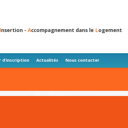
I
nsertion -
A
ccompagnement dans le
L
ogement
 d’inscription
Actualités
Nous contacter