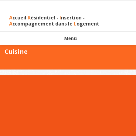
A
ccueil
R
ésidentiel -
I
nsertion -
A
ccompagnement dans le
L
ogement
Menu
Cuisine