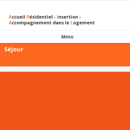
A
ccueil
R
ésidentiel -
I
nsertion -
A
ccompagnement dans le
L
ogement
Menu
Séjour