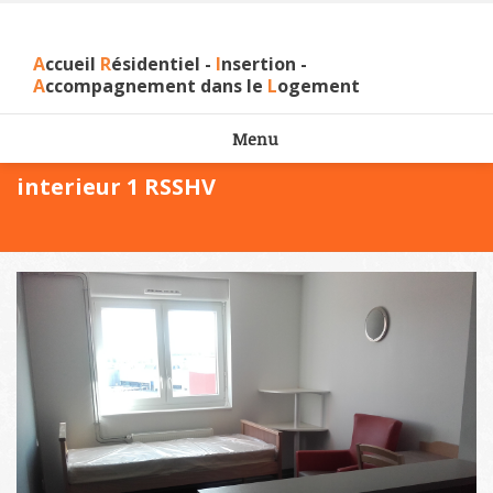
A
ccueil
R
ésidentiel -
I
nsertion -
A
ccompagnement dans le
L
ogement
Menu
interieur 1 RSSHV